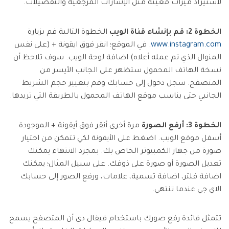
لاستيراد ميزات معينة مثل الإشارات المرجعية والتفضيلات.
الخطوة 2: قم بإنشاء قناة الويب
الخطوة التالية قم بزيارة
www.instagram.com
. في الموقع؛ انقر فوق ايقونة + (على نفس
المنوال الذي تم عمله أعلاه) اضافة لوحة الويب. سوف تلاحظ أن
نسخة الهاتف المحمول ستظهر على الجانب الأيسر من
المتصفح. سجل دخول إلى حسابك وقم بتغيير حجم الشريط
الجانبي حتى يناسب موقع الهاتف المحمول بالطريقة التي تريدها.
الخطوة 3: أرفع الصورة
مرة أخرى أنقر فوق أيقونة + الموجودة
أسفل موقع الويب. اضغط على الأيقونة لكي تتمكن من اختيار
صورة من جهاز الكمبيوتر الخاص بك. بمجرد الانتهاء يمكنك
تعديل الصورة أو صورة على ذوقك. على سبيل المثال؛ يمكنك
اضافة فلتر، اضافة تسمية، علامات، ورفع الصور إلى حسابك
الاي جي عندما تنتهي.
تتمثل فائدة رفع صورك باستخدام فيفال دي أن المتصفح يسمح