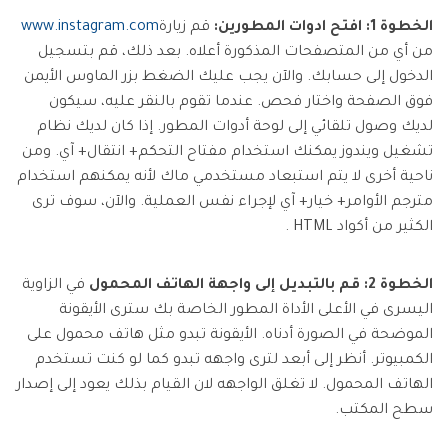
الخطوة 1: افتح ادوات المطورين:
قم زيارة
www.instagram.com
من أي من المتصفحات المذكورة أعلاه. بعد ذلك، قم بتسجيل
الدخول إلى حسابك. والآن يجب عليك الضغط بزر الماوس الأيمن
فوق الصفحة واختار فحص. عندما تقوم بالنقر عليه، سيكون
لديك وصول تلقائي إلى لوحة أدوات المطور. إذا كان لديك نظام
تشغيل ويندوز يمكنك استخدام مفتاح التحكم+ انتقال+ آي. ومن
ناحية أخرى لا يتم استبعاد مستخدمي ماك لأنه يمكنهم استخدام
مترجم الأوامر+ خيار+ آي لإجراء نفس العملية. والآن، سوف ترى
الكثير من أكواد HTML .
الخطوة 2: قم بالتبديل إلى واجهة الهاتف المحمول
في الزاوية
اليسرى في الأعلى الأداة المطور الخاصة بك سترى الأيقونة
الموضحة في الصورة أدناه. الأيقونة تبدو مثل هاتف محمول على
الكمبيوتر. أنظر إلى أبعد لترى واجهه تبدو كما لو كنت تستخدم
الهاتف المحمول. لا تغلق الواجهه لان القيام بذلك يعود إلى إصدار
سطح المكتب.