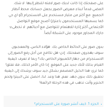
تسجيل الدخول
نقل بيانات الجوال.
على صفحتك إذا كانت لديك صور لافته للنظر إليها. لا شك.
منتجات المخططات والرسومات
Screen Unlock
استكشف
المضي قدماً لبناء معرض الصور يجعل حسابك محط أنظار
مزيد من الحلول
دمج ملفات PDF
Repairit
إزالة أنواع مختلفة من شاشات القفل للجوال
قوالب واجهة المستخدم وتجربة المستخدم
استعادة الفيديوهات التالفة.
الجميع. مع أكثر من مليار مستخدم على الانستجرام (أو اي جي
الإبداع الرقمي
Android
iOS
محول PDF
كما يسميها المستخدمون باعتزاز) أصبح موقع التواصل
تعرّف على المزيد
قوالب الرسم التخطيطي
الفيديوهات
مشاهدة جميع المنتجات
Data Recovery
الأجتماعي أكثر إثارة للاهتمام للتواصل مع أحبائهم. لا تخطىء؛
قوالب PDF
استعادة بيانات الهاتف المحذوفة أو المفقودة
جارك المجاور موجود على الشبكة أيضاً.
الصور
Android
iOS
استكشف
بدون صور على الحائط الخاص بك. هؤلاء الناس، والمعجبون
مركز الإبداع
WhatsApp Transfer
منتجات إدارة البيانات
سوف يهجرون صفحتك. إذن؛ هل تكافح من أجل رفع الصور إلى
نقل بيانات WhatsApp ونسخها احتياطيًا واستعادتها
iOS & Android
الانستجرام من جهاز الكمبيوتر الخاص بك؟ ربما لا تعرف كيفية
استعادة الصور
القيام بذلك لأنك جديد على الموقع. إذا كان الأمر كذلك، فلا تقلق!
كما ترى؛ هذا الدليل المصمم بشكل جيد سوف يرشدك إلى كيفية
إصلاح الفيديوهات
System Repair
تحقيق ذلك بدون جهد. نعم، هذا وعد. لذا، احصل على البيتزا ولحم
إصلاح مشاكل نظام الهاتف بنقرة واحدة
نقل WhatsApp
الخنزير وأنت تذهب في هذه الرحلة الرائعة!
Android
iOS
تحديث iOS
Data Eraser
حذف البيانات نهائيًا وحماية الخصوصية
تعقب الموقع
الجزء 1. كيف أنشر صورة على الانستجرام؟
Android
iOS