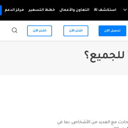
استكشف AI
التعاون والأعمال
خطط التسعير
مركز الدعم
WhatsApp Content
تحميل الآن
اشتر الآن
اشتر الآن
For Mobile
System Repair
مزيد من الحلول
إصلاح مشاكل نظام الهاتف بنقرة واحدة
Android
iOS
Dr.Fone - Data & Photo Recovery
حلول تغيير الموقع
استعادة البيانات المفقودة أو المحذوفة من Android
Data Eraser
حلول انعكاس شاشة الهاتف
حذف البيانات نهائيًا وحماية الخصوصية
نصائح الهاتف وآخر الأخبار عن تكنولوجيا
Android
iOS
Phone Transfer
تمل أنك قد تتحادث مع العديد من الأشخاص، بما في
نقل بيانات الهاتف من جهاز إلى آخر