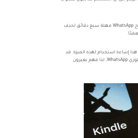
ومع ذلك، إذا تم إساءة استخدام ميزة "الحذف لدى الجميع"، فقد يكون ذلك سلوكًا نفسيًا غريبًا من المرسل. يمنح WhatsApp مهلة سبع دقائق لحذف
مدًا.
هذا إساءة استخدام لهذه الميزة. قد
يعني ذلك أن المرسِل لا يريدك أن تحصل على النصوص كدليل على المفهوم. ومع ذلك، لم يكن هذا هو هدف مطوري WhatsApp، لذا فهم يغيرون