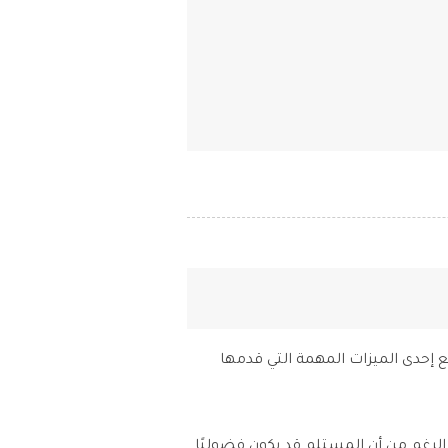
جميع إحدى الميزات المهمة التي قدمها
َيَّر رأيه. على الرغم من أن المستلم قد يكون فضوليًا