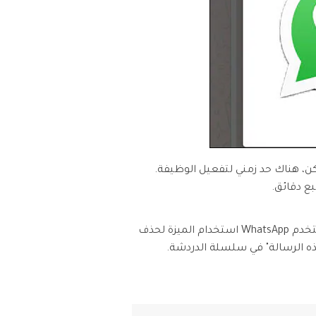
طأ، ولكن، هناك حد زمني لتفعيل الوظيفة.
ع دقائق.
تم إطلاق ميزة الحذف لدى الجميع لأول مرة على iOS WhatsApp messenger ولاحقًا على Android. يمكن لكل مستخدم WhatsApp استخدام الميزة لحذف
ه الرسالة" في سلسلة الدردشة.