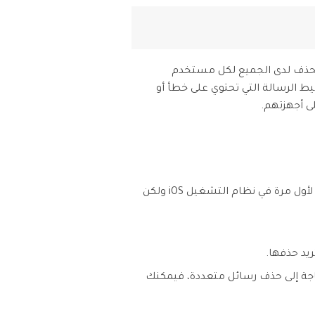
ع. سيسمح الحذف لدى الجميع لكل مستخدم
نشيط الرسالة التي تحتوي على خطأ أو
يحتوي WhatsApp على ميزة "الحذف لدى الجميع" الجديدة لمستخدمي iOS و Android. في البداية، تم تقديم الميزة لأول مرة في نظام التشغيل iOS ولكن
بحاجة إلى حذف رسائل متعددة، فيمكنك