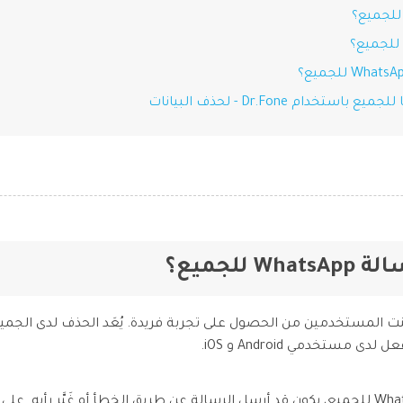
 جديدة مكّنت المستخدمين من الحصول على تجربة فريدة. يُعَد الحذف لدى ال
مستخدمي Android و iOS.
عندما يقرر المستخدم حذف رسالة WhatsApp للجميع، يكون قد أرسل الرسالة عن طريق الخطأ أو غ