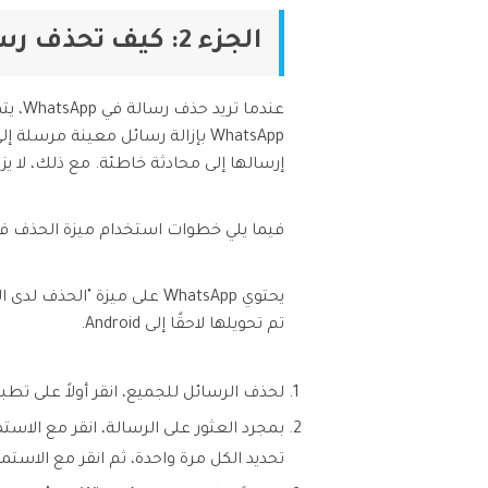
الجزء 2: كيف تحذف رسالة WhatsApp للجميع؟
عندم
WhatsApp بإزالة رسائل معينة مر
إرسالها إلى محادثة خاطئة. مع ذلك، لا يزال بعض مستخدمي WhatsApp غير واض
فيما يلي خطوات استخدام ميزة الحذف في WhatsApp للجميع على Android و S
تم تحويلها لاحقًا إلى Android.
لحذف الرسائل للجميع، انقر أولاً على تطبيق WhatsApp لفتحه. انتقل إلى الدردشة التي تحتوي على الرسائل التي تري
بمجرد العثور على الرسالة، انقر مع الاس
تحديد الكل مرة واحدة، ثم انقر مع الاستمر