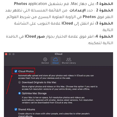
الخطوة 1:
على جهاز Mac، قم بتشغيل
application.
Photos
الخطوة 2
: حدد
الإعدادات
من القائمة المنسدلة التي تظهر بعد
النقر فوق
Photos
في الزاوية العلوية اليسرى من شريط القوائم.
الخطوة 3:
ثم انتقل إلى
iCloud
علامة التبويب على الشاشة
التالية.
الخطوة 4:
انقر فوق علامة الاختيار بجوار
صور iCloud
في النافذة
التالية لتمكينه.