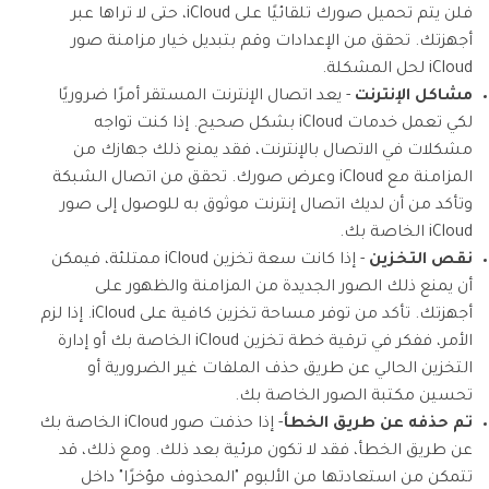
فلن يتم تحميل صورك تلقائيًا على iCloud، حتى لا تراها عبر
أجهزتك. تحقق من الإعدادات وقم بتبديل خيار مزامنة صور
iCloud لحل المشكلة.
مشاكل الإنترنت
- يعد اتصال الإنترنت المستقر أمرًا ضروريًا
لكي تعمل خدمات iCloud بشكل صحيح. إذا كنت تواجه
مشكلات في الاتصال بالإنترنت، فقد يمنع ذلك جهازك من
المزامنة مع iCloud وعرض صورك. تحقق من اتصال الشبكة
وتأكد من أن لديك اتصال إنترنت موثوق به للوصول إلى صور
iCloud الخاصة بك.
نقص التخزين
- إذا كانت سعة تخزين iCloud ممتلئة، فيمكن
أن يمنع ذلك الصور الجديدة من المزامنة والظهور على
أجهزتك. تأكد من توفر مساحة تخزين كافية على iCloud. إذا لزم
الأمر، ففكر في ترقية خطة تخزين iCloud الخاصة بك أو إدارة
التخزين الحالي عن طريق حذف الملفات غير الضرورية أو
تحسين مكتبة الصور الخاصة بك.
تم حذفه عن طريق الخطأ
- إذا حذفت صور iCloud الخاصة بك
عن طريق الخطأ، فقد لا تكون مرئية بعد ذلك. ومع ذلك، قد
تتمكن من استعادتها من الألبوم "المحذوف مؤخرًا" داخل