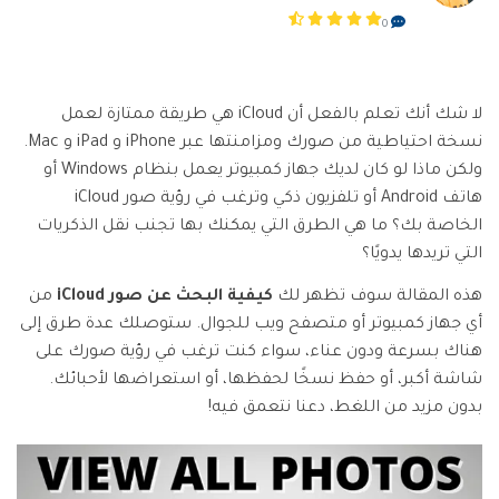
تسجيل الدخول
نقل بيانات الجوال.
منتجات المخططات والرسومات
0
Screen Unlock
استكشف
مزيد من الحلول
دمج ملفات PDF
Repairit
إزالة أنواع مختلفة من شاشات القفل للجوال
قوالب واجهة المستخدم وتجربة المستخدم
استعادة الفيديوهات التالفة.
الإبداع الرقمي
Android
iOS
محول PDF
تعرّف على المزيد
لا شك أنك تعلم بالفعل أن iCloud هي طريقة ممتازة لعمل
قوالب الرسم التخطيطي
الفيديوهات
مشاهدة جميع المنتجات
Data Recovery
نسخة احتياطية من صورك ومزامنتها عبر iPhone و iPad و Mac.
قوالب PDF
استعادة بيانات الهاتف المحذوفة أو المفقودة
ولكن ماذا لو كان لديك جهاز كمبيوتر يعمل بنظام Windows أو
الصور
Android
iOS
استكشف
هاتف Android أو تلفزيون ذكي وترغب في رؤية صور iCloud
مركز الإبداع
WhatsApp Transfer
الخاصة بك؟ ما هي الطرق التي يمكنك بها تجنب نقل الذكريات
منتجات إدارة البيانات
نقل بيانات WhatsApp ونسخها احتياطيًا واستعادتها
التي تريدها يدويًا؟
iOS & Android
استعادة الصور
هذه المقالة سوف تظهر لك
كيفية البحث عن صور iCloud
من
أي جهاز كمبيوتر أو متصفح ويب للجوال. ستوصلك عدة طرق إلى
إصلاح الفيديوهات
System Repair
هناك بسرعة ودون عناء، سواء كنت ترغب في رؤية صورك على
إصلاح مشاكل نظام الهاتف بنقرة واحدة
شاشة أكبر، أو حفظ نسخًا لحفظها، أو استعراضها لأحبائك.
نقل WhatsApp
Android
iOS
بدون مزيد من اللغط، دعنا نتعمق فيه!
تحديث iOS
Data Eraser
حذف البيانات نهائيًا وحماية الخصوصية
تعقب الموقع
Android
iOS