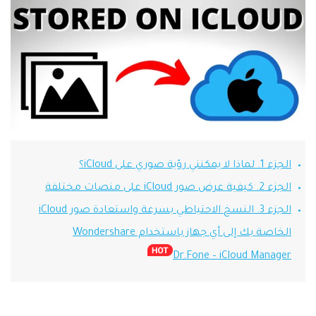
Phone Transfer
نقل بيانات الهاتف من جهاز إلى آخر
iOS & Android
عرض مجموعة الأدوات الكاملة
الجزء 1. لماذا لا يمكنني رؤية صوري على iCloud؟
الجزء 2. كيفية عرض صور iCloud على منصات مختلفة
الجزء 3. النسخ الاحتياطي بسرعة واستعادة صور iCloud
الخاصة بك إلى أي جهاز باستخدام Wondershare
Dr.Fone – iCloud Manager