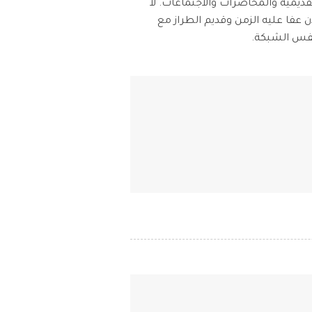
مية والمحاضرات والاجتماعات. لا
iOS & Android
وبين برنامج الاجتماعات عن بعد عبر الإنترنت أو تدفق الوسائط. يعتبر استخدام كبلات HDMI و VGA الآن عفا عليه الزمن وقديم الطراز مع
نفس الشبكة.