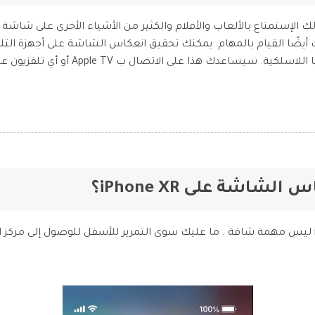
الخاص ب آيفون XR ستتيح لك الإستمتاع بالألعاب والأفلام والكثير من الأشياء الأخر
ا القيام بالمهام. يمكنك تحقيق انعكاس الشاشة على أجهزة التلفز
ا على الاتصال ب Apple TV أو أي تلفزيون عالي الدقة وجهاز كمبيوتر آخر.
إن العثور على انعكاس شاشة iPhone XR ليس مهمة شاقة . ما عليك سوى التمرير للأسفل للوصول 