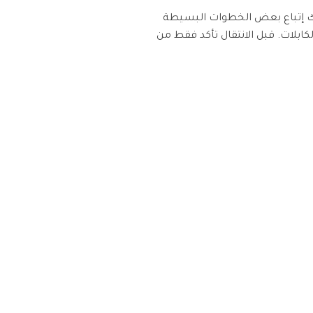
ة المدمج أوالبث . عليك إتباع بعض الخطوات البسيطة
تاج فيها إلى استخدام الكابلات. قبل الانتقال تأكد فقط من