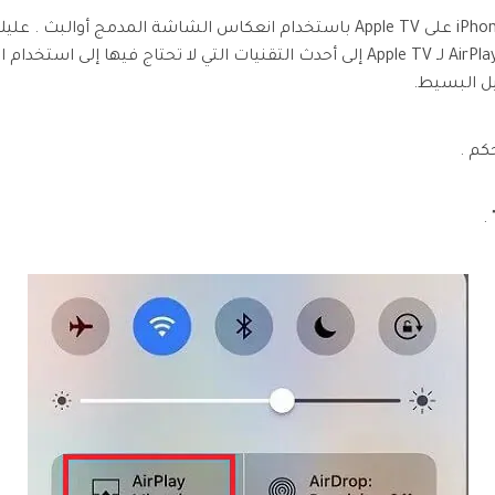
يمكن للمرء تحقيق انعكاس شاشة iPhone XR على Apple TV باستخدام انعكاس الشاش
لتحقيق هذا الهدف . سيقودك استخدام AirPlay لـ Apple TV إلى أحدث التقنيات التي لا تح