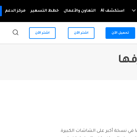
استكشف AI
التعاون والأعمال
خطط التسعير
مركز الدعم
تحميل الآن
اشتر الآن
اشتر الآن
For Mobile
System Repair
مزيد من الحلول
إصلاح مشاكل نظام الهاتف بنقرة واحدة
Android
iOS
Dr.Fone - Data & Photo Recovery
حلول تغيير الموقع
استعادة البيانات المفقودة أو المحذوفة من Android
Data Eraser
حلول انعكاس شاشة الهاتف
حذف البيانات نهائيًا وحماية الخصوصية
نصائح الهاتف وآخر الأخبار عن تكنولوجيا
Android
iOS
Phone Transfer
ا في نسخة أكبر على الشاشات الكبيرة.
نقل بيانات الهاتف من جهاز إلى آخر