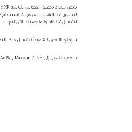
تشغيل Apple TV وتوصيله. الآن تبع الدليل البسيط.
a- إفتح الآيفون XR وإبدأ تشغيل مركز التحكم .
b- قم بالتبديل إلى خيار "AirPlay Mirroring" .