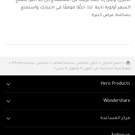
الأخرى، ولكن إذا كنت ترغب في الاستمتاع إلى حد أكبر، يصبح
السعر أولوية ثانية. لذا، حظًا موفقًا في اختيارك واستمتع
بشاشة عرض كبيرة.
>
جميع الحلول
>
حلول انعكاس شاشة الهاتف
>
انعكاس شاشة iPhone
>
كيفية مرآة الشاشة على أيفون 8 وأيفون 8 بلس؟
Hero Products
Wondershare
مركز المساعدة