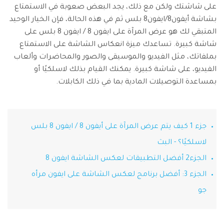
تسجيل الدخول
نقل بيانات الجوال.
على شاشتك ولكن مع ذلك، يجد البعض صعوبة في الاستمتاع
منتجات المخططات والرسومات
Screen Unlock
استكشف
بشاشة أيفون8/ايفون8 بلس ثم في هذه الحالة، فإن الخيار الوحيد
مزيد من الحلول
دمج ملفات PDF
Repairit
إزالة أنواع مختلفة من شاشات القفل للجوال
قوالب واجهة المستخدم وتجربة المستخدم
استعادة الفيديوهات التالفة.
المتبقي لك هو عرض المرآة على ايفون 8 / ايفون 8 بلس على
الإبداع الرقمي
Android
iOS
محول PDF
شاشة كبيرة. تساعدك ميزة انعكاس الشاشة على الاستمتاع
تعرّف على المزيد
قوالب الرسم التخطيطي
الفيديوهات
مشاهدة جميع المنتجات
Data Recovery
بملفاتك، مثل الفيديو والموسيقى والصور والمحاضرات وألعاب
قوالب PDF
استعادة بيانات الهاتف المحذوفة أو المفقودة
الفيديو، على شاشة كبيرة. يمكنك القيام بذلك لاسلكيًا أو
الصور
Android
iOS
بمساعدة التوصيلات المادية بما في ذلك الكابلات.
استكشف
مركز الإبداع
WhatsApp Transfer
منتجات إدارة البيانات
نقل بيانات WhatsApp ونسخها احتياطيًا واستعادتها
iOS & Android
جزء 1 كيف يتم عرض المرآة على أيفون 8 / ايفون 8 بلس
استعادة الصور
لاسلكيًا؟ - البث
إصلاح الفيديوهات
System Repair
الجزء2 أفضل التطبيقات لعكس الشاشة ايفون 8
إصلاح مشاكل نظام الهاتف بنقرة واحدة
نقل WhatsApp
الجزء 3: أفضل برنامج لعكس الشاشة على ايفون مرأه
Android
iOS
جو
تحديث iOS
Data Eraser
حذف البيانات نهائيًا وحماية الخصوصية
تعقب الموقع
Android
iOS