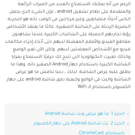
تسجيل الدخول
نقل بيانات الجوال.
الرغم من أنه يمكنك الاستمتاع بالعديد من الميزات الرائعة
منتجات المخططات والرسومات
Screen Unlock
استكشف
والمتقدمة على نظام تشغيل android ، فإن الشيء الذي يجعل
مزيد من الحلول
دمج ملفات PDF
Repairit
إزالة أنواع مختلفة من شاشات القفل للجوال
قوالب واجهة المستخدم وتجربة المستخدم
استعادة الفيديوهات التالفة.
الناس أحيانًا متضايقين وغير مرتاحين في الوقت ذاته هو التجربة
الإبداع الرقمي
Android
iOS
محول PDF
البصرية الرديئة على الشاشة الصغيرة. غالبًا ما يفتقد الأشخاص
تعرّف على المزيد
قوالب الرسم التخطيطي
الفيديوهات
مشاهدة جميع المنتجات
Data Recovery
رؤية تجاربهم الجميلة على الشاشات الكبيرة عندما يشاهدون
قوالب PDF
استعادة بيانات الهاتف المحذوفة أو المفقودة
مقاطع الفيديو والأفلام المفضلة لديهم حتى أثناء إجراء مكالمات
الصور
Android
iOS
فيديو مع الأشخاص المفضلين لديهم. ولكن الآن تغير الوضع
استكشف
وكذلك تغيرت التكنولوجيا التي تتيح لك حرفيًا الاستمتاع بمزايا
مركز الإبداع
WhatsApp Transfer
منتجات إدارة البيانات
الشاشة الكبيرة باستخدام جهاز Android الصغير ذاته. وهذا ما
نقل بيانات WhatsApp ونسخها احتياطيًا واستعادتها
يطلق عليه عرض الشاشة. لذلك ، دعنا نناقش ما هو عرض
iOS & Android
استعادة الصور
الشاشة والبث في الواقع وكيفية دفق شاشة android على جهاز
الكمبيوتر باستخدام الـ WiFi.
إصلاح الفيديوهات
System Repair
إصلاح مشاكل نظام الهاتف بنقرة واحدة
نقل WhatsApp
Android
iOS
الجزء 1: ما هو عرض وبث شاشة Android
تحديث iOS
Data Eraser
الجزء 2: بث شاشة Android على جهاز الكمبيوتر
حذف البيانات نهائيًا وحماية الخصوصية
تعقب الموقع
Android
iOS
باستخدام ChromeCast