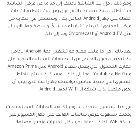
ومع ذلك ، فإن بث الشاشة يختلف إلى حد ما عن عرض الشاشة
حيث يُطلب منك ببساطة النقر فوق رمز البث للتطبيقات ذات
الصلة على جهاز Android الخاص بك ، وستتمكن في النهاية من
عرض المحتوى الذي يتم تشغيله مباشرةً بواسطة جهاز الإرسال
مثل Android TV أو Chromecast وما إلى ذلك.
بعد ذلك ، كل ما عليك فعله هو تشغيل جهاز Android الخاص
بك لتغيير محتوى العرض من التطبيقات المختلفة المخزنة على
جهازك المحمول الذي يعمل بنظام Android مثل Amazon Prime
و Netflix و Youtube ، وما إلى ذلك ، وبعد ذلك سيتم التقاط
المحتوى الذي حددته مباشرةً بواسطة جهاز البث الذي يجب أن
يكون متصلاً بذات شبكة الـ Wi-Fi لجهاز Android.
في هذا المنشور المحدد ، سنوفر لك هنا الخيارات المختلفة حيث
يمكنك بسهولة عرض شاشات الهاتف على جهاز الكمبيوتر عبر
شبكة WiFi. لذلك ، دعونا نجرب كل الخيارات ونختار أفضلها!