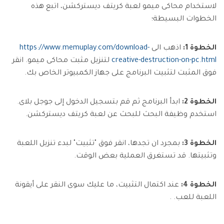
لاستخدام محاكى ميمو لعبة كريتف ديستركشن، اتبع هذه
الخطوات البسيطة؛
الخطوة 1:
اذهب الى
https://www.memuplay.com/download-
creative-destruction-on-pc.html
لتنزيل مثبت محاكى ميمو. انقر
فوق المثبت لتثبيت البرنامج على جهاز الكمبيوتر الخاص بك.
الخطوة 2:
ابدأ البرنامج ثم قم بتسجيل الدخول إلى جوجل بلاى.
استخدم وظيفة البحث للبحث عن لعبة كريتف ديستركشن.
الخطوة 3:
بمجرد ان تجدها، انقر فوق "تثبيت" لبدء تنزيل اللعبة
وتثبيتها. قد تستغرق العملية بعض الوقت.
الخطوة 4:
عند اكتمال التثبيت، ما عليك سوى النقر على أيقونة
اللعبة للعب. .