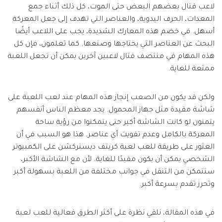
تسجيل الدخول
نقل بيانات الجوال.
لاعب قتال بعضهم البعض حتى الموت، كل ذلك أثناء جمع
منتجات المخططات والرسومات
Screen Unlock
استكشف
المعدات، الحرف اليدوية، والعناصر التي تهدف إلى جعل المعركة
مزيد من الحلول
دمج ملفات PDF
Repairit
إزالة أنواع مختلفة من شاشات القفل للجوال
قوالب واجهة المستخدم وتجربة المستخدم
استعادة الفيديوهات التالفة.
أسهل. في خضم هذه المعارك الشديدة، يجب على اللاعب أيضًا
الإبداع الرقمي
Android
iOS
محول PDF
البحث عن العناصر التي يحتاجها وصنعها. كما تعلمون، فإن كل
تعرّف على المزيد
قوالب الرسم التخطيطي
الفيديوهات
مشاهدة جميع المنتجات
Data Recovery
هذه المهام في منتصف قتال لاعبين آخرين يمكن أن تجعل اللعبة
قوالب PDF
استعادة بيانات الهاتف المحذوفة أو المفقودة
ممتعة للغاية.
الصور
Android
iOS
استكشف
ولكن قد يكون من الصعب إنجاز هذه المهام عند لعب اللعبة على
مركز الإبداع
WhatsApp Transfer
منتجات إدارة البيانات
شاشة مقيدة مثل جهاز المحمول. يجد معظم الناس أنفسهم
نقل بيانات WhatsApp ونسخها احتياطيًا واستعادتها
iOS & Android
يتمنون لو كانت الشاشة أكبر حتى يتمكنوا من رؤية ساحة
استعادة الصور
المعركة بالكامل وعدم تفويت أي عناصر. هذا هو السبب في أن
العثور على طريقة للعب لعبة كريتف ديستركشن على الكمبيوتر
إصلاح الفيديوهات
System Repair
الشخصي يمكن أن يكون مفيدًا للغاية. لأن مع الشاشة الأكبر،
إصلاح مشاكل نظام الهاتف بنقرة واحدة
نقل WhatsApp
ستتمكن من التنقل في جوانب مختلفة من اللعبة بسهولة أكبر
Android
iOS
وتحرز تقدم بسرعة أكبر.
تحديث iOS
Data Eraser
حذف البيانات نهائيًا وحماية الخصوصية
في هذه المقالة، نلقي نظرة على أكثر الطرق فعالية للعب لعبة
تعقب الموقع
Android
iOS