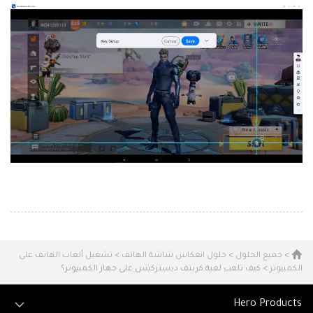
>
جميع الحلول
>
حلول انعكاس شاشة الهاتف
>
تشغيل ألعاب الهاتف على
الكمبيوتر
> كيف تلعب لعبة كريتف ديستركشن على جهاز الكمبيوتر؟
Hero Products