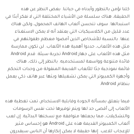
كلنا نؤمن بالتطور وأيدناه في حياتنا. بغض النظر عن هذه
الحقيقة، هناك سلسلة من الأشياء المختلفة التي لا نفكر أبدًا في
استبدالها. سوف تتحسن ألعاب الهاتف المحمول، ولكن هناك
عدد قليل من الكلاسيكيات التي يعتقد أنه لا يمكن الاستغناء
عنها. بالنسبة للأشخاص الذين أمضوا معظم طفولتهم في
مثل هذه الألعاب، حددوا أهمية هذه الألعاب. لن تكون ممارسة
مثل هذه الألعاب على جهاز Android تجربة سيئة. قدم Android
فائدة متنوعة وواسعة لمستخدميه. بالنظر إلى ذلك، هناك
قائمة نموذجية جدًا للألعاب القديمة المنقولة من وحدات التحكم
وأجهزة الكمبيوتر التي يمكن تشغيلها وبثها عبر هاتف ذكي يعمل
بنظام Android.
فيما يتعلق بمسألة الجودة وقابلية الاستخدام، تمت تغطية هذه
الألعاب إلى أقصى حد لها ويتم توفيرها تحت نفس الرسومات
والتشكيلات، مما يجعلها متوافقة مع نسختها البدائية. إن لعب
ألعاب الكمبيوتر القديمة هذه على Android هو إحساس مثير
للإعجاب للاعب. إنها حقيقة لا يمكن إنكارها أن الناس سيقدرون