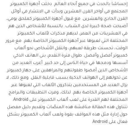
تسجيل الدخول
نقل بيانات الجوال.
إحساسًا بالحدث في جميع أنحاء العالم. دخلت أجهزة الكمبيوتر
منتجات المخططات والرسومات
Screen Unlock
استكشف
المجتمع في أواخر القرن العشرين وبدأت في الانتشار في أوائل
مزيد من الحلول
دمج ملفات PDF
Repairit
إزالة أنواع مختلفة من شاشات القفل للجوال
قوالب واجهة المستخدم وتجربة المستخدم
استعادة الفيديوهات التالفة.
القرن الحادي والعشرين. مع قبول أجهزة الكمبيوتر كملحق يومي،
الإبداع الرقمي
Android
iOS
محول PDF
أصبحت ضجة كبيرة لدى الشباب. بالنسبة للأشخاص الذين هم
تعرّف على المزيد
قوالب الرسم التخطيطي
الفيديوهات
مشاهدة جميع المنتجات
Data Recovery
في العشرينات من العمر، لديهم مذكرات لألعاب الكمبيوتر
قوالب PDF
استعادة بيانات الهاتف المحذوفة أو المفقودة
المختلفة التي لعبوها عبر أجهزة الكمبيوتر الخاصة بهم. مع مرور
الصور
Android
iOS
الوقت، تحسنت طريقة لعبهم، وانتقل الأشخاص نحو ألعاب
استكشف
كمبيوتر أفضل وأفضل. طوال فترة التقدم، بنى الهاتف الذكي
مركز الإبداع
WhatsApp Transfer
منتجات إدارة البيانات
أسسها ودمجها في حياة الناس إلى حد كبير. أعرب العديد من
نقل بيانات WhatsApp ونسخها احتياطيًا واستعادتها
الأشخاص الذين أمضوا طفولتهم والمراهقين على جهاز كمبيوتر
iOS & Android
استعادة الصور
عن تحولهم إلى الهواتف الذكية بسبب قابلية النقل. ومع ذلك، لا
يزال العديد من المستخدمين يتذكرون الألعاب التي لعبوها عبر
إصلاح الفيديوهات
System Repair
أجهزة الكمبيوتر الخاصة بهم. لذلك، وفرت التطبيقات والبرامج
إصلاح مشاكل نظام الهاتف بنقرة واحدة
المختلفة لهم القدرة على لعب ألعاب الكمبيوتر على Android.
نقل WhatsApp
Android
iOS
تتناول هذه المقالة مناقشة هذه المنصّات وتقديم دليل مفصل
تحديث iOS
حول إدارة مثل هذه المواقف بقوة ولعب ألعاب الكمبيوتر بشكل
Data Eraser
فعال على Android.
حذف البيانات نهائيًا وحماية الخصوصية
تعقب الموقع
Android
iOS