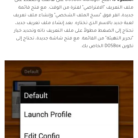
الخطوة 5:
افتح DOSBox Manager على هاتفك واضغط على
ملف التعريف "الافتراضي" لفترة من الوقت. مع فتح قائمة
جديدة، انقر فوق "نسخ الملف الشخصي" وإنشاء ملف تعريف
لعبة جديد بالاسم الذي تختاره. بعد إنشاء ملف تعريف جديد،
تحتاج إلى الضغط مطولاً على ملف التعريف ذاته وتحديد خيار
"تحرير التهيئة" من القائمة. مع فتح شاشة جديدة، تحتاج إلى
تكوين DOSBox الخاص بك.