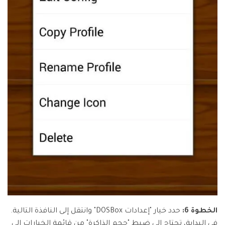
الخطوة 6:
حدد خيار "إعدادات DOSBox" وانتقل إلى النافذة التالية.
في البداية، تحتاج إلى ضبط "حجم الذاكرة" من قائمة الخيارات إلى