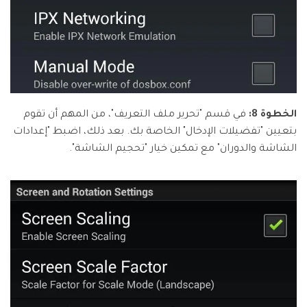
الخطوة 8:
في قسم "تحرير ملف التعريف"، من المهم أن تقوم
بتعيين "تفضيلات الإدخال" الخاصة بك. بعد ذلك، اضبط "إعدادات
الشاشة والدوران" مع تمكين خيار "تحجيم الشاشة".