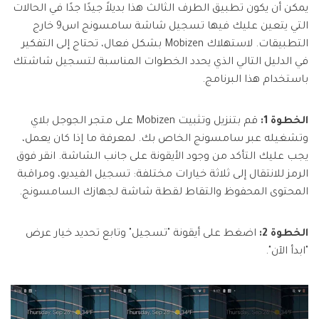
يمكن أن يكون تطبيق الطرف الثالث هذا بديلاً جيدًا جدًا في الحالات
التي يتعين عليك فيها تسجيل شاشة سامسونج اس9 خارج
التطبيقات. لاستهلاك Mobizen بشكل فعال، تحتاج إلى التفكير
في الدليل التالي الذي يحدد الخطوات المناسبة لتسجيل شاشتك
باستخدام هذا البرنامج.
الخطوة 1:
قم بتنزيل وتثبيت Mobizen على متجر الجوجل بلاي
وتشغيله عبر سامسونج الخاص بك. لمعرفة ما إذا كان يعمل،
يجب عليك التأكد من وجود الأيقونة على جانب الشاشة. انقر فوق
الرمز للانتقال إلى ثلاثة خيارات مختلفة: تسجيل الفيديو، ومراقبة
المحتوى المحفوظ والتقاط لقطة شاشة لجهازك السامسونج.
الخطوة 2:
اضغط على أيقونة "تسجيل" وتابع تحديد خيار عرض
"ابدأ الآن".