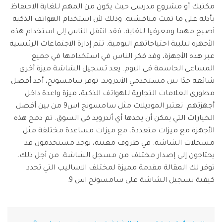
تسجيل الدخول
نقل بيانات الجوال.
مكتبك أو مشروع مدرسي حيث يكون من المهم للغاية الاحتفاظ
منتجات المخططات والرسومات
Screen Unlock
استكشف
بأدلة على ما تمت مناقشته. وذلك لأن استخدام الهواتف الذكية
مزيد من الحلول
دمج ملفات PDF
Repairit
إزالة أنواع مختلفة من شاشات القفل للجوال
قوالب واجهة المستخدم وتجربة المستخدم
استعادة الفيديوهات التالفة.
أصبح مهما ومعرفيا للغاية، فقد انتقل الناس إلى استخدام هذه
الإبداع الرقمي
Android
iOS
محول PDF
الأجهزة لتلبية احتياجاتهم اليومية. تتم إدارة الاجتماعات الرئيسية
تعرّف على المزيد
قوالب الرسم التخطيطي
الفيديوهات
مشاهدة جميع المنتجات
Data Recovery
عبر هذه الأجهزة، وقد فكر الناس في استخدامها في جميع
قوالب PDF
استعادة بيانات الهاتف المحذوفة أو المفقودة
المساعي الحاسمة في اليوم. يعد تسجيل الشاشة ميزة أخرى
الصور
Android
iOS
شائعة جدًا بين مستخدمي الأندرويد. توفر سامسونج، أحد أفضل
استكشف
مطوري العلامات التجارية للهواتف الذكية، ميزة واعدة داخل
مركز الإبداع
WhatsApp Transfer
منتجات إدارة البيانات
أجهزتهم. تعتبر الموديلات مثل سامسونج اس9 من بين أفضل
نقل بيانات WhatsApp ونسخها احتياطيًا واستعادتها
الخيارات التي يمكن أن يجدها أي أندرويد في السوق. تم دمج هذه
iOS & Android
استعادة الصور
الأجهزة مع ميزات متعددة، مع ميزات مساعدة مختلفة مثل
مسجلات الشاشة. في ظروف معينة، يوجد مستخدمون قد
إصلاح الفيديوهات
System Repair
يحتاجون إلى إصدار مختلف من مسجل الشاشة. من أجل ذلك،
إصلاح مشاكل نظام الهاتف بنقرة واحدة
توفر لك المقالة مقدمة مميزة لمختلف الاساليب التي تحدد
نقل WhatsApp
Android
iOS
كيفية تسجيل الشاشة على سامسونج اس 9.
تحديث iOS
Data Eraser
حذف البيانات نهائيًا وحماية الخصوصية
تعقب الموقع
Android
iOS