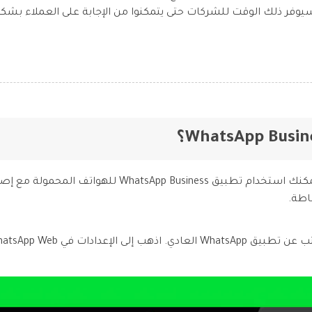
يوفر ذلك الوقت للشركات حتى يتمكنوا من الإجابة على العملاء بشك
على غرار حساب WhatsApp الشخصي، يمكنك استخدام تطبيق ss
اطة.
WhatsApp ثم امسح رمز QR المُعطى.