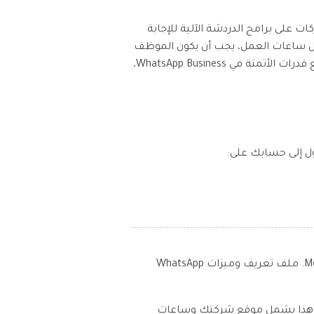
من الشركات على برامج الدردشة الآلية للإجابة
 خلال ساعات العمل، يجب أن يكون الموظف
جاهز دائماً للمساعدة عندما لا يكون الروبوت قادراً على التعامل مع الطلب بنفسه، فهذا ما يتوقعه العملاء. مع قدرات الأتمتة في WhatsApp Business،
 الدخول إلى حسابك على:
عند الانطباع الأول، تبدو واجهة WhatsApp Business web مشابهة بشكل مخادع للإصدار التقليدي من Messenger. ملف تعريف وميزات WhatsApp
 الأساسية لعملائك، وهذا يشمل موقع شركتك وساعات