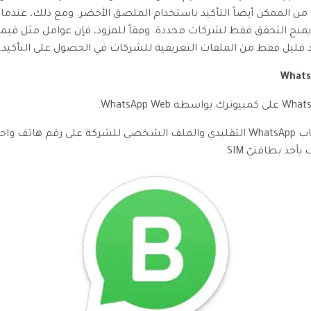
من الممكن أيضاً التأكيد باستخدام الملصق الأخضر. ومع ذلك، عندما 
لمرتبط ممكناً وضرورياً، فإن WhatsApp يمنح التحقق فقط لشركات محددة. وفقاً للمزود، فإن عوام
د قليل فقط من الملفات التعريفية للشركات في الحصول على التأكيد.
يرجى ملاحظة أنه لا يمكنك استخدام حساب WhatsApp التقليدي والملف الشخصي للشركة
ذ بطاقتيّ SIM.