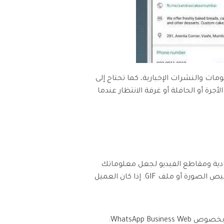
ومات والنشرات الإخبارية، كما تحتاج إلى
ة أو الحافلة أو غرفة الانتظار عندما
أمر على إرسال النص وحده، حيث يمكنك الاستفادة من صور GIF والصور العادية ومقاطع الفيديو لجعل معلوماتك
لافتة للانتباه أكثر وتضمين بعض التنوع. وعلى الرغم من ذلك، ينطبق هذا فقط على الحالات التي يتم فيها تخصيص الصورة أو ملف GIF. إذا كان العميل
WhatsApp :