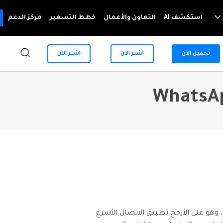
استكشف AI
التعاون والأعمال
خطط التسعير
مركز الدعم
WhatsApp Content
تحميل الآن
اشتر الآن
اشتر الآن
For Mobile
System Repair
مزيد من الحلول
إصلاح مشاكل نظام الهاتف بنقرة واحدة
Android
iOS
Dr.Fone - Data & Photo Recovery
حلول تغيير الموقع
استعادة البيانات المفقودة أو المحذوفة من Android
Data Eraser
حلول انعكاس شاشة الهاتف
حذف البيانات نهائيًا وحماية الخصوصية
نصائح الهاتف وآخر الأخبار عن تكنولوجيا
Android
iOS
Phone Transfer
WhatsApp هو خدمة رسائل اجتماعية تم شراؤه من قِبل Facebook مقابل تسعة عشر مليار دولار في عام 2014، وهو على الأرجح تطبيق الاتصال الأسرع
نقل بيانات الهاتف من جهاز إلى آخر