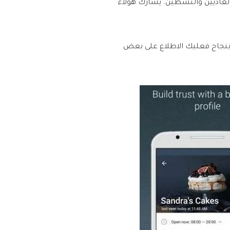
ً في العالم. بحلول مارس عام 2016، كان هنالك نصف مليار شخص حول العالم من مستخدمي WhatsApp العاديين والنشطين. يشارك هؤلاء
iOS & Android
ء كنت تستخدم WhatsApp Business أو حتى الإصدار التقليدي منه، إذا كنت ترغب بالتسويق عبر WhatsApp بنجاح فعليك الاطلاع على بعض