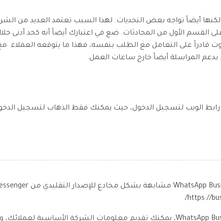
ملاء مع WhatsApp فعالة، ولكنها أيضاً تواجه بعض التحديات. لهذا السبب تعتمد العديد 
بة على القسم الأول من المحادثات. ضع في اعتبارك أيضاً أنه كحد أدنى
بدعم المراسلة أيضاً خارج ساعات العمل.
Wha وWhatsApp Business نفس رابط الويب لتسجيل الدخول، حيث يمكنك فقط الذهاب لتسجيل
من خلال وجود ملف تعريف لك في WhatsApp Business، يمكنك تقديم معلومات الشركة