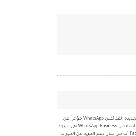
من الممكن استخدام WhatsApp Business Web على سطح المكتب للحصول على ميزات WhatsApp Business الجديدة. لقد أعلن WhatsApp مؤخراً عن
نقله للعديد من الميزات من WhatsApp Business إلى WhatsApp على الويب وسطح المكتب. الميزات الجديدة القادمة من WhatsApp Business هي الردود
السريعة التي تتيح لك إرسال ردود شائعة بمجرد النقر على لوحة المفاتيح. لقد قالت الشركة المملوكة لـ Facebook أنه من خلال دعم المزيد من الميزات