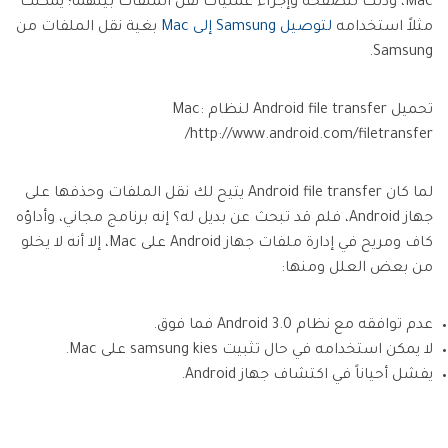
Mac، وذلك لتصفحه وإجراء عمليات نقل الملفات بينهما؛ يمكنك
مثلاً استخدامه
لتوصيل Samsung إلى Mac
بغية نقل الملفات من
Phone Transfer
Samsung.
نقل بيانات الهاتف من جهاز إلى آخر
iOS & Android
تحميل Android file transfer لنظام Mac:
http://www.android.com/filetransfer/
عرض مجموعة الأدوات الكاملة
لما كان Android file transfer يتيح لك نقل الملفات وحذفها على
جهاز Android، فلم قد تبحث عن بديل له؟ إنه برنامج مجاني، وأداؤه
كاف ومريح في إدارة ملفات جهاز Android على Mac، إلا أنه لا يخلو
من بعض العلل ومنها:
عدم توافقه مع نظام Android 3.0 فما فوق.
لا يمكن استخدامه في حال تثبيت samsung kies على Mac.
يفشل أحياناً في اكتشاف جهاز Android.