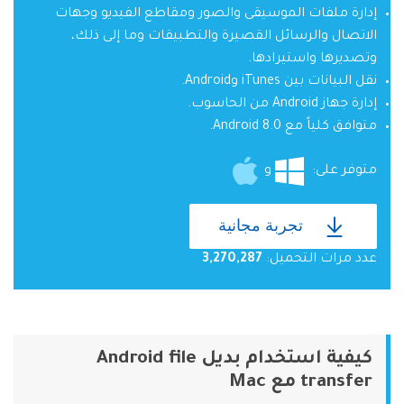
إدارة ملفات الموسيقى والصور ومقاطع الفيديو وجهات
الاتصال والرسائل القصيرة والتطبيقات وما إلى ذلك،
وتصديرها واستيرادها.
نقل البيانات بين iTunes وAndroid.
إدارة جهاز Android من الحاسوب.
متوافق كلياً مع Android 8.0.
متوفر على:
و
تجربة مجانية
عدد مرات التحميل:
3,270,287
كيفية استخدام بديل Android file
transfer مع Mac