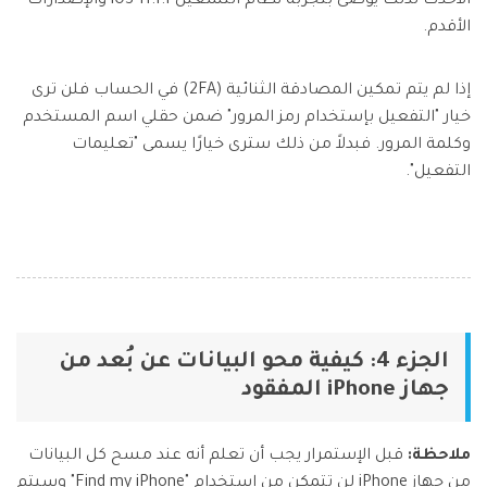
الأحدث لذلك يوصى بتجربة نظام التشغيل iOS 11.1.1 والإصدارات
الأقدم.
إذا لم يتم تمكين المصادقة الثنائية (2FA) في الحساب فلن ترى
خيار "التفعيل بإستخدام رمز المرور" ضمن حقلي اسم المستخدم
وكلمة المرور. فبدلاً من ذلك سترى خيارًا يسمى "تعليمات
التفعيل".
الجزء 4: كيفية محو البيانات عن بُعد من
جهاز iPhone المفقود
ملاحظة:
قبل الإستمرار يجب أن تعلم أنه عند مسح كل البيانات
من جهاز iPhone لن تتمكن من إستخدام "Find my iPhone" وسيتم