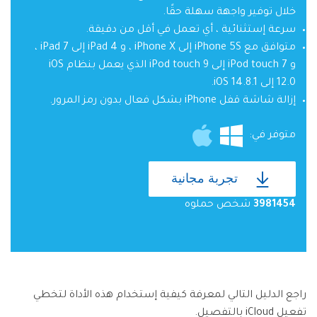
خلال توفير واجهة سهلة حقًا.
سرعة إستثنائية ، أي تعمل في أقل من دقيقة.
متوافق مع iPhone 5S إلى iPhone X ، و iPad 4 إلى iPad 7 ،
و iPod touch 7 إلى iPod touch 9 الذي يعمل بنظام iOS
12.0 إلى iOS 14.8.1.
إزالة شاشة قفل iPhone بشكل فعال بدون رمز المرور.
متوفر في:
تجربة مجانية
3981454
شخص حملوه
راجع الدليل التالي لمعرفة كيفية إستخدام هذه الأداة لتخطي
تفعيل iCloud بالتفصيل.