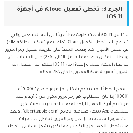
الجزء 3: تخطي تفعيل iCloud في أجهزة
iOS 11
بدءًا من iOS 11 أدخلت Apple خطأً غريبًا في آلية التشغيل والتي
تسمح لك بتخطي تفعيل iCloud تمامًا (مع تشغيل بطاقة SIM)
في بعض الأحيان. كما يعتمد الخطأ على طريقة تفعيل رمز المرور
ويتطلب تمكين مصادقة العامل الثاني (2FA) على الحساب الذي
تم قفل الجهاز عليه. و إعتبارًا من iOS 11 يظهر خيار تفعيل رمز
المرور لأجهزة iCloud المغلق إذا كان 2FA فعالة.
يسمح الخطأ للمستخدم بإدخال رمز مرور خاطئ "0000" أو
"0000" إذا كان المطلوب هو رمز مرور مكون من 6 أرقام عدة
مرات ثم أترك الجهاز للراحة لمدة ساعة تقريبًا بحيث يكون
تنشيط Apple تنتهي صلاحية الخادم (albert.apple.com). وبعد
ذلك يقوم المستخدم بإدخال رمز المرور الخاطئ عدة مرات
وسيتخطى الجهاز جزء التفعيل مما يؤدي بشكل أساسي لتعطيل