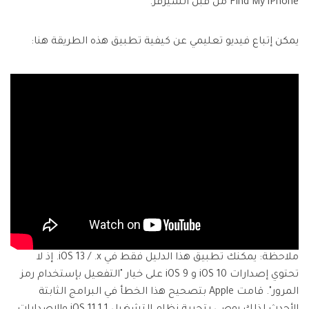
Find My iPhone من قبل السيرفر.
يمكن إتباع فيديو تعليمي عن كيفية تطبيق هذه الطريقة هنا:
ملاحظة: يمكنك تطبيق هذا الدليل فقط في iOS 13 / .x. إذ لا
تحتوي إصدارات iOS 10 و iOS 9 على خيار "التفعيل بإستخدام رمز
المرور". قامت Apple بتصحيح هذا الخطأ في البرامج الثابتة