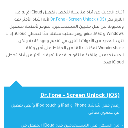
أثناء الحديث عن أداة مناسبة لتخطي تفعيل iCloud فإنه من
اللازم ذكر
Dr.Fone - Screen Unlock (iOS)
لأنه الأداة الأكثر ثقة
ومحبوبة من قبل ملايين المستخدمين. متوفر لأنظمة تشغيل
Windows و Mac. فهو يوفر عملية سهلة جدًا لتخطي iCloud. إذ لا
تتردد العديد من الأدوات الأخرى في تقديم وعود كاذبة ولكن
Wondershare تمكنت دائمًا من الحفاظ على أمن وثقة
المستخدمين وتنفيذ ما تقوله. فدعنا تعرفك أكثر من أداة تخطي
iCloud هذه.
Dr.Fone - Screen Unlock (iOS)
إفتح قفل شاشة iPhone و iPad و iPod touch وألغي تفعيل
في غضون دقائق
من السهل على المستخدمين فتح iCloud المقفل من