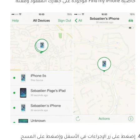
خاصية Find my iPhone موجودة على جهازك المفقود وفعله.
إضغط على زر الإجراءات في الأسفل وإضغط على المسح.