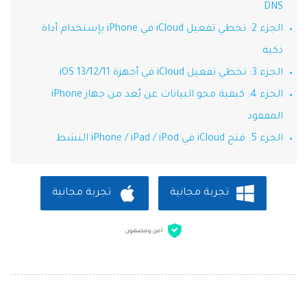
DNS
Phone Transfer
الجزء 2: تخطي تفعيل iCloud في iPhone بإستخدام أداة
نقل بيانات الهاتف من جهاز إلى آخر
ذكية
iOS & Android
الجزء 3: تخطي تفعيل iCloud في أجهزة iOS 13/12/11
الجزء 4: كيفية محو البيانات عن بُعد من جهاز iPhone
عرض مجموعة الأدوات الكاملة
المفقود
الجزء 5: فتح iCloud في iPhone / iPad / iPod النشط
تجربة مجانية
تجربة مجانية
آمن ومضمون