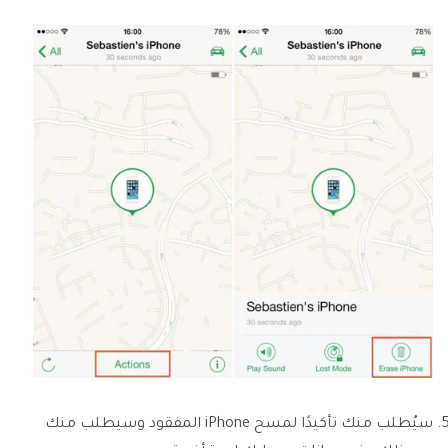
سيُطلب منك تأكيدًا لمسح iPhone المفقود وسيطلب منك