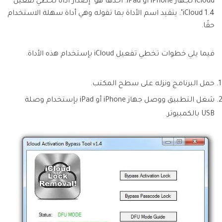
iCloud لجهاز iPhone أو iPad. أحدها هو "إصدار أداة تخطي تفعيل
iCloud 1.4". يتقيد اسم الأداة بما تقوله وهي أداة سهلة الاستخدام
حقًا.
فيما يلي خطوات تخطي تفعيل iCloud بإستخدام هذه الأداة.
حمل البرنامج ونزله على سطح المكتب.
شغل التطبيق ووصل جهاز iPhone أو iPad بإستخدام وصلة
USB بالكمبيوتر.