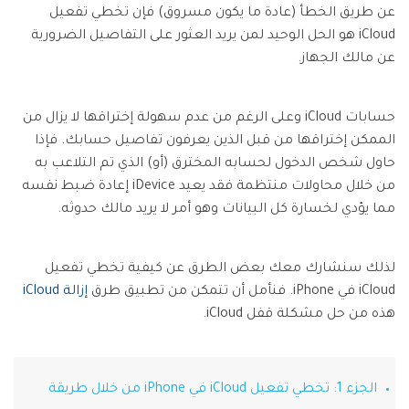
تسجيل الدخول
نقل بيانات الجوال.
عن طريق الخطأ (عادة ما يكون مسروق) فإن تخطي تفعيل
منتجات المخططات والرسومات
Screen Unlock
استكشف
iCloud هو الحل الوحيد لمن يريد العثور على التفاصيل الضرورية
مزيد من الحلول
دمج ملفات PDF
Repairit
إزالة أنواع مختلفة من شاشات القفل للجوال
قوالب واجهة المستخدم وتجربة المستخدم
استعادة الفيديوهات التالفة.
عن مالك الجهاز.
الإبداع الرقمي
Android
iOS
محول PDF
تعرّف على المزيد
قوالب الرسم التخطيطي
الفيديوهات
مشاهدة جميع المنتجات
Data Recovery
حسابات iCloud وعلى الرغم من عدم سهولة إختراقها لا يزال من
قوالب PDF
استعادة بيانات الهاتف المحذوفة أو المفقودة
الصور
الممكن إختراقها من قبل الذين يعرفون تفاصيل حسابك. فإذا
Android
iOS
استكشف
حاول شخص الدخول لحسابه المخترق (أو) الذي تم التلاعب به
مركز الإبداع
WhatsApp Transfer
من خلال محاولات منتظمة فقد يعيد iDevice إعادة ضبط نفسه
منتجات إدارة البيانات
نقل بيانات WhatsApp ونسخها احتياطيًا واستعادتها
مما يؤدي لخسارة كل البيانات وهو أمر لا يريد مالك حدوثه.
iOS & Android
استعادة الصور
لذلك سنشارك معك بعض الطرق عن كيفية تخطي تفعيل
إصلاح الفيديوهات
System Repair
iCloud في iPhone. فنأمل أن تتمكن من تطبيق طرق
إزالة iCloud
إصلاح مشاكل نظام الهاتف بنقرة واحدة
نقل WhatsApp
هذه من حل مشكلة قفل iCloud.
Android
iOS
تحديث iOS
Data Eraser
حذف البيانات نهائيًا وحماية الخصوصية
الجزء 1: تخطي تفعيل iCloud في iPhone من خلال طريقة
تعقب الموقع
Android
iOS