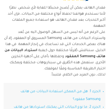
0
تسجيل الدخول
نقل بيانات الجوال.
منتجات المخططات والرسومات
Screen Unlock
استكشف
فقدان الهاتف يمكن أن يُصبح محبطًا للغاية لأي شخص. نظرًا
مزيد من الحلول
دمج ملفات PDF
Repairit
إزالة أنواع مختلفة من شاشات القفل للجوال
لأننا نستخدم هواتفنا لحفظ أنواع مختلفة من البيانات، فإن أحد
قوالب واجهة المستخدم وتجربة المستخدم
استعادة الفيديوهات التالفة.
الإبداع الرقمي
Android
iOS
أكبر التحديات بعد فقدان الهاتف هو استعادة جميع الملفات
محول PDF
تعرّف على المزيد
قوالب الرسم التخطيطي
المهمة.
الفيديوهات
مشاهدة جميع المنتجات
Data Recovery
قوالب PDF
على الرغم من أنه ليس من السهل الوصول اليه عن بُعد
استعادة بيانات الهاتف المحذوفة أو المفقودة
الصور
Android
iOS
واسترداد البيانات من هاتف Samsung المسروق أو المفقود، إلا أن
استكشف
هناك بعض الخدمات التي قد تساعدك في إنجاز المهمة. في هذا
مركز الإبداع
WhatsApp Transfer
الدليل، سنناقش طُرقًا مختلفة حول كيفية
استرداد البيانات من
منتجات إدارة البيانات
نقل بيانات WhatsApp ونسخها احتياطيًا واستعادتها
هاتف Samsung المفقود
وحفظها بأمان على أجهزة التخزين
iOS & Android
استعادة الصور
الأخرى. ستعمل هذه الطُرق في سيناريوهات مختلفة ويمكنك
اختيار الطريقة المناسبة وفقًا لموقفك.
إصلاح الفيديوهات
System Repair
لذلك، دون المزيد من الكلام، فلنبدأ.
إصلاح مشاكل نظام الهاتف بنقرة واحدة
نقل WhatsApp
Android
iOS
الجزء 1: هل من الممكن استعادة البيانات من هاتف
تحديث iOS
Data Eraser
Samsung مفقود؟
حذف البيانات نهائيًا وحماية الخصوصية
تعقب الموقع
Android
iOS
الجزء 2: ما نوع البيانات التي يمكنك استردادها من هاتف