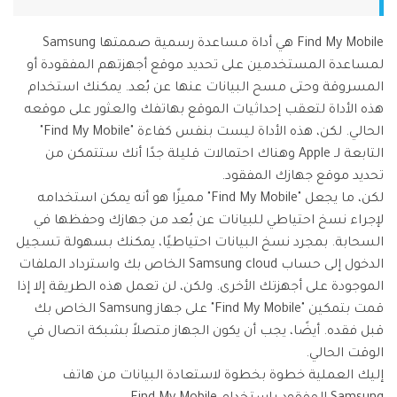
Find My Mobile هي أداة مساعدة رسمية صممتها Samsung
لمساعدة المستخدمين على تحديد موقع أجهزتهم المفقودة أو
المسروقة وحتى مسح البيانات عنها عن بُعد. يمكنك استخدام
هذه الأداة لتعقب إحداثيات الموقع بهاتفك والعثور على موقعه
الحالي. لكن، هذه الأداة ليست بنفس كفاءة "Find My Mobile"
التابعة لـ Apple وهناك احتمالات قليلة جدًا أنك ستتمكن من
تحديد موقع جهازك المفقود.
لكن، ما يجعل "Find My Mobile" مميزًا هو أنه يمكن استخدامه
لإجراء نسخ احتياطي للبيانات عن بُعد من جهازك وحفظها في
السحابة. بمجرد نسخ البيانات احتياطيًا، يمكنك بسهولة تسجيل
الدخول إلى حساب Samsung cloud الخاص بك واسترداد الملفات
الموجودة على أجهزتك الأخرى. ولكن، لن تعمل هذه الطريقة إلا إذا
قمت بتمكين "Find My Mobile" على جهاز Samsung الخاص بك
قبل فقده. أيضًا، يجب أن يكون الجهاز متصلاً بشبكة اتصال في
الوقت الحالي.
إليك العملية خطوة بخطوة لاستعادة البيانات من هاتف