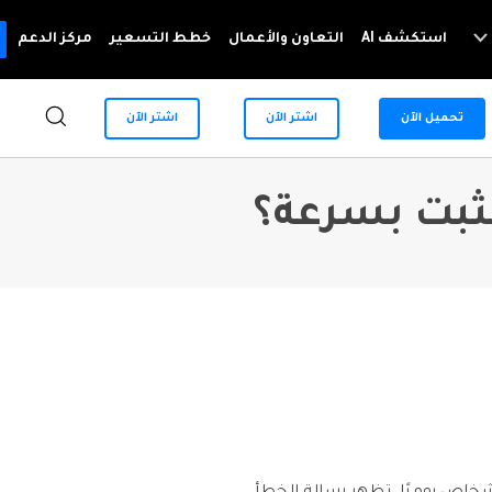
استكشف AI
التعاون والأعمال
خطط التسعير
مركز الدعم
سامسونغ
تحميل الآن
اشتر الآن
اشتر الآن
For Mobile
System Repair
مزيد من الحلول
إصلاح مشاكل نظام الهاتف بنقرة واحدة
Android
iOS
Dr.Fone - Data & Photo Recovery
حلول تغيير الموقع
استعادة البيانات المفقودة أو المحذوفة من Android
Data Eraser
حلول انعكاس شاشة الهاتف
حذف البيانات نهائيًا وحماية الخصوصية
نصائح الهاتف وآخر الأخبار عن تكنولوجيا
Android
iOS
Phone Transfer
نقل بيانات الهاتف من جهاز إلى آخر