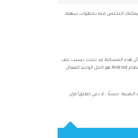
Andr غير مثبت ، ولكن ماذا لو أخبرنا أنه يمكنك التخلص منه بخطوات سهلة
لأكثر فظاعة هو أن هذه المشكلة قد تحدث بسبب تلف
ملفات النظام. في هذه الحالة ، لن يتم تثبيت تطبيقات Android بغض النظر عن الإجراءات التي تتخذها. إصلاح نظام Android هو الحل الوحيد الفعال