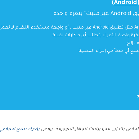
واحدة
نع أي خطأ في إجراء العملية.
بإجراء نسخ احتياطي لبيان