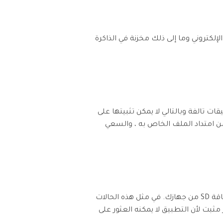
إلكتروني وما إلى ذلك مخزنة في الذاكرة
ون ملفات التطبيقات تالفة وبالتالي لا يمكن تثبيتها على
 امتداد الملف الخاص به ، والسعي
في بعض الأحيان ، يمكن توصيل هاتفك بجهاز الكمبيوتر الخاص بك أو بجهاز إلكتروني آخر يمكنه الوصول إلى بطاقة SD من جهازك. في مثل هذه الحالات
 بتثبيت أحد التطبيقات واختيار حفظه على بطاقة SD الخاصة بك ، سترى خطأ تطبيق Android غير مثبت لأن التطبيق لا يمكنه العثور على