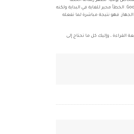
ن الأشخاص يوميًا. تظهر رسالة الخطأ
iOS & Android
"التطبيق غير مثبت" عادةً عندما تحاول تحميل تطبيق بامتداد ملف .apk وتثبيته من مكان آخر غير متجر Google Play. الخطأ محير للغاية في البداية ولكنه
لجهاز. فهو نتيجة مباشرة لما تفعله
 القراءة ، وإليك كل ما تحتاج إلى