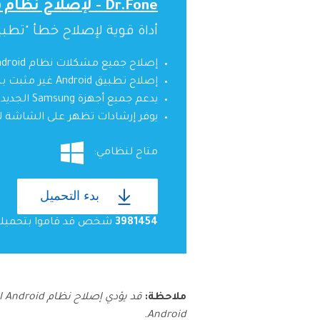
Dr.Fone - لإصلاح نظام (Android)
أداة قوية لإصلاح خطأ "تطبيق Android غير مثبت" بنقرة 
إصلاح جميع مشكلات نظام Android مثل تطبيق Android غير مثبت ، أو واجهة مستخدم النظام لا تعمل ، وما إلى ذلك.
إصلاح تطبيق Android غير مثبت بنقرة واحدة. الأمر لا يتطلب أى مهارات تقنية.
يدعم جميع أجهزة Samsung الجديدة ، إلخ.
يوفر إرشادات تظهر على الشاشة لم
متاح لنظامي:
بدء التحميل
3981454
شخص قد قاموا بتحميله
ملاحظة:
قد يؤدي إصلاح نظام Android الخاص بك إلى محو بيانات الجهاز الموجودة. يوصى
Android.