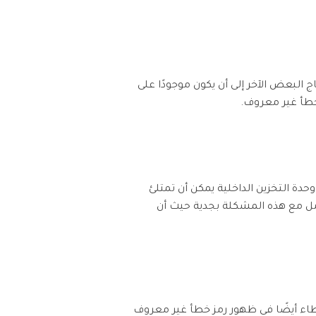
 البعض الآخر إلى أن يكون موجودًا على
 التخزين التالفة ، وخاصة بطاقة SD التالفة ، تتسبب في عدم تثبيت تطبيق Android. حتى وحدة التخزين الداخلية يمكن أن تمتلئ
امل مع هذه المشكلة بجدية حيث أن
طاء أيضًا في ظهور رمز خطأ غير معروف