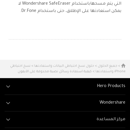
التي يتم مسحهاباستخدام Wondershare SafeEraser لا
يمكن استعادتها على الإطلاق، حتى باستخدام Dr.Fone.
>
جميع الحلول
>
حلول نسخ احتياطي البيانات واستعادتها
>
نسخ احتياطي
iPhone واستعادتها
> كيفية استعادة رسائل نصية محذوفة على الآيفون
Hero Products
Wondershare
مركز المساعدة