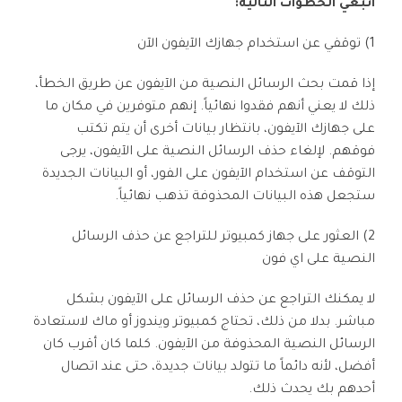
اتبعي الخطوات التالية:
Phone Transfer
1) توقفي عن استخدام جهازك الآيفون الآن
نقل بيانات الهاتف من جهاز إلى آخر
iOS & Android
إذا قمت بحث الرسائل النصية من الآيفون عن طريق الخطأ،
ذلك لا يعني أنهم فقدوا نهائياً. إنهم متوفرين في مكان ما
عرض مجموعة الأدوات الكاملة
على جهازك الآيفون، بانتظار بيانات أخرى أن يتم تكتب
فوقهم. لإلغاء حذف الرسائل النصية على الآيفون، يرجى
التوقف عن استخدام الآيفون على الفور، أو البيانات الجديدة
ستجعل هذه البيانات المحذوفة تذهب نهائياً.
2) العثور على جهاز كمبيوتر للتراجع عن حذف الرسائل
النصية على اي فون
لا يمكنك التراجع عن حذف الرسائل على الآيفون بشكل
مباشر. بدلا من ذلك، تحتاج كمبيوتر ويندوز أو ماك لاستعادة
الرسائل النصية المحذوفة من الآيفون. كلما كان أقرب كان
أفضل، لأنه دائماً ما تتولد بيانات جديدة، حتى عند اتصال
أحدهم بك يحدث ذلك.