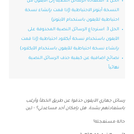
الحل 2: استعادة الرسائل النصية إلى الآيفون من
تسجيل الدخول
نقل بيانات الجوال.
منتجات المخططات والرسومات
Screen Unlock
استكشف
النسخة آيتونز الاحتياطية (إذا قمت بإنشاء نسخة
مزيد من الحلول
دمج ملفات PDF
Repairit
إزالة أنواع مختلفة من شاشات القفل للجوال
قوالب واجهة المستخدم وتجربة المستخدم
استعادة الفيديوهات التالفة.
الإبداع الرقمي
احتياطية للآيفون باستخدام الآيتونز)
Android
iOS
محول PDF
الحل 3: استرجاع الرسائل النصية المحذوفة على
تعرّف على المزيد
قوالب الرسم التخطيطي
الفيديوهات
مشاهدة جميع المنتجات
Data Recovery
الآيفون باستخدام نسخة آيكلاود احتياطية (إذا قمت
قوالب PDF
استعادة بيانات الهاتف المحذوفة أو المفقودة
الصور
Android
iOS
بإنشاء نسخة احتياطية للآيفون باستخدام الآيكلاود)
استكشف
نصائح اضافية عن كيفية حذف الرسائل النصية
مركز الإبداع
WhatsApp Transfer
منتجات إدارة البيانات
نقل بيانات WhatsApp ونسخها احتياطيًا واستعادتها
نهائياً
iOS & Android
استعادة الصور
إصلاح الفيديوهات
System Repair
إصلاح مشاكل نظام الهاتف بنقرة واحدة
رسائل جهازي الآيفون حذفوا عن طريق الخطأ وأرغب
نقل WhatsApp
Android
iOS
باستعادتهم بشدة. هل بإمكان أحد مساعدتي؟
- لين
تحديث iOS
Data Eraser
حالة مستعجلة!
حذف البيانات نهائيًا وحماية الخصوصية
تعقب الموقع
Android
iOS