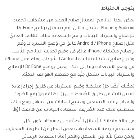
يتوجب الاحتياط
يمكن لِهذا البرنامج الممتاز إصلاح العديد من مشكلات تجميد
Android و iPhone بشَكل مثاليّ. قم بِتحميل برنامج Dr.Fone
للإصلاح واسترداد البيانات و قم باستعادة نظام الهاتف العاديّ،
مثل إصلاح Android / iPhone عالق في وَضع الاسترداد، وقُم
بِإصلاح مشكلة iPhone عالق في وضع تحديث البرنامج الثَّابت،
وقم بِإصلاح مشكلة شاشة Android السَّوداء، وفك قفل iPhone
في وضع الاستعادة وما إلى ذلك. يعمل برنامج Dr.Fone للإصلاح
واسترداد البيانات بشكل جيِّد مع معظم الهواتف الذكيَّة.
يُمكُنك أيضًا حلّ مشكلة وضع الاسترداد عن طَريق إجراء إعادة
تعيين ثابت عن طريق الضّغط على زرّ الطّاقة وزرّ رفع الصّوت
والقيام بإعادة التّشغيل ومسح البيانات من الجهاز. ومع ذلك،
ستطلب منك هذه الطَّريقة استعادة البيانات من هاتفك أوّلاً.
في حالة فقدانك الرَّسائِل النَّصيَّة على iPhone، يكون لكل
مستخدم فرصة لاستعادتها، بغض النظر عن الطريقة المختارة،
ولكن نظرًا لأنَّه مِنَ الأسهلِ والأكثر أمانًا استعادة الرسائل