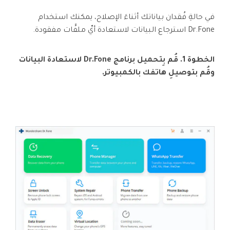
في حالةِ فُقدان بياناتك أثناءَ الإصلاح، يمكنك استخدام
Dr.Fone استرجاع البيانات لاستعادة أيِّ ملفَّات مفقودة.
الخطوة 1. قُم بِتحميل برنامج Dr.Fone لاستعادة البيانات
وقُم بتوصيلِ هاتفك بالكمبيوتر.