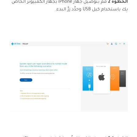
الخطوة 2
قُم بتوصيل جهاز iPhone بجهاز الكمبيوتر الخاصِّ
بِك باستخدام كبل USB وحدِّد زرَّ البدء.