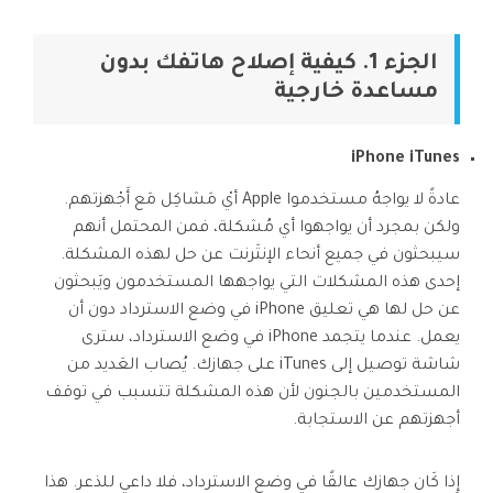
Phone Transfer
الجزء 1. كيفية إصلاح هاتفك بدون
نقل بيانات الهاتف من جهاز إلى آخر
iOS & Android
مساعدة خارجية
عرض مجموعة الأدوات الكاملة
iPhone iTunes
عادةً لا يواجهُ مستخدموا Apple أيْ مَشاكِل مَع أَجْهزتهم.
ولكن بمجرد أن يواجهوا أي مُشكلة، فمن المحتمل أنهم
سيبحثون في جميع أنحاء الإنتَرنت عن حل لهذه المشكلة.
إحدى هذه المشكلات التي يواجهها المستخدمون ويَبحثون
عن حل لها هي تعليق iPhone في وضع الاسترداد دون أن
يعمل. عندما يتجمد iPhone في وضع الاسترداد، سترى
شاشة توصيل إلى iTunes على جهازك. يُصاب العَديد من
المستخدمين بالجنون لأن هذه المشكلة تتسبب في توقف
أجهزتهم عن الاستجابة.
إِذا كَان جهازك عالقًا في وضع الاسترداد، فلا داعي للذعر. هذا