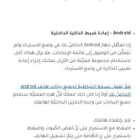
Android - إعادة ضبط الذاكرة الداخلية
إِذا تعطَّل جهاز Android الخاصّ بك في وضع الاسترداد ولم
تتمكَّن من الوصول إلى قائمة الإعدادات، فلا يزال هناك أمل.
باستخدام مجموعة معيَّنة من الأزرار، يمكنك إجراء إعادة
تعيين للذاكرة في وضع الاسترداد.
قمْ بِعَمل نسخة احتياطية لجميع بيانات هاتف android
الخاصّ بك
أولاً إذا كان ذلك ممكنًا لأنَّ هذِهِ العمليَّة ستمحو
جميع البيانات من وحدة التخزين الداخليَّة لهاتفك.
قم بإطفاء هاتفك
اضغط مع الاستمرار على زرِّ خَفض الصَّوت واضغط
باستمرار على زر الطّاقة حتى يتمّ تشغيل الهاتف.