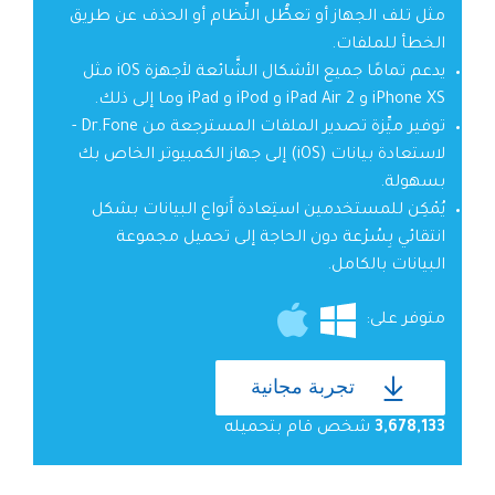
مثل تلف الجهاز أو تعطُّل النِّظام أو الحذف عن طريق
الخطأ للملفات.
يدعم تمامًا جميع الأشكال الشَّائعة لأجهزة iOS مثل
iPhone XS و iPad Air 2 و iPod و iPad وما إلى ذلك.
توفير ميِّزة تصدير الملفات المسترجعة من Dr.Fone -
لاستعادة بيانات (iOS) إلى جهاز الكمبيوتر الخاص بك
بسهولة.
يُمْكِن للمستخدمين استِعادة أَنواع البيانات بشكل
انتقائي بِسُرْعة دون الحاجة إلى تحميل مجموعة
البيانات بالكامل.
متوفر على:
تجربة مجانية
3,678,133
شخص قام بتحميله