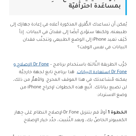
بمساعَدة احترافيّة
يُمكن أَن تساعدك الطُّرق المذكورة أعلاه في إعادة جهازك إلى
طبيعته، ولكنها ستؤدي أيضًا إلى فقدانْ في البيانات. إذاً
كَيْف تعيد iPhone إلى الوضع الطبيعي وتتجنَّب فقدان
البيانات في نفس الوقت؟
جَرِّب الطريقة الثَّالثة باستخدام برنامج –
Dr.Fone الإصلاح و
Dr.Fone استعادة البيانات
. هَذا برنامج تابع لجهة خارجيَّة
يمكنه مُسَاعدتك في هذا الموقف المحرج. والأهمُّ من ذلك،
لن تضيع بياناتك. اتَّبع هذه الخطوات لإخراج iPhone من
وضع الاسترداد:
الخطوة 1
أولاً قم بتنزيل Dr.Fone-لإصلاح النظام عَلى جِهاز
الكمبيوتر الخاصِّ بك، وبعد التَّثبيت، حدِّد خيار الإصلاح.