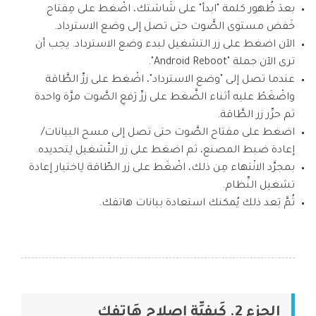
بعدَ ظُهور كلمة "ابدأ" على شَاشتك، اضْغط على مِفتاح
خَفض مستوى الصًّوت حتى تصل إلى وضع الاسترداد.
الآن اضغط على زر التشغيل لبدء وضع الاسترداد. يجب أن
ترى الآن جملة "Android Reboot".
عندما تصل إلى "وضع الاسترداد"، اضْغط على زرِّ الطَّاقة
واضْغَطْ عليه أثناء الضَّغط على زرِّ رَفعِ الصَّوت مرَّة واحدة
ثم حرِّر زر الطَّاقة.
اضغط على مفتاح الصَّوت حتى تصل إلى مسح البيانات/
إعادة ضبط المصنع، ثم اضغط على زر التّشغيل لِتحديده.
بمجرَّد الانْتهاء مِن ذلك، اضْغَط على زر الطّاقة لِاختيار إعادة
تشغيل النِّظام.
ثُمَّ بَعد ذلك يُمكنك استعادة بيانات هاتفك.
الجزء 2. كَيفيِّة إِصلاح هَاتِفك