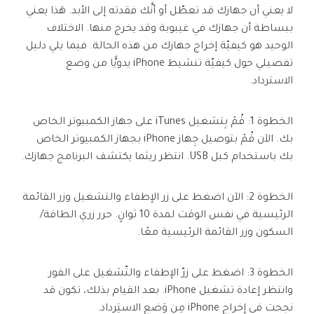
لا يعني أن جهازك قد تعطّل أو أنَّك فقدته إلى الأبد. هَذا يعني
ببساطة أن جهازك في غيبوبة وقد يخرج منها. الاختلاف
الوحيد هو كيفيّة إخراج جهازك من هذه الحالة. فيما يلي دليل
تفصيلي حول كيفيّة تنشيط iPhone يدويًّا من وضع
الاسترداد.
الخطوة 1: قُمْ بِتشغيل iTunes على جهاز الكمبيوتر الخاص
بك. الآن قُمْ بتوصيل جِهاز iPhone بجهاز الكمبيوتر الخاص
بك باستخدام كبل USB. انتظر ريثما يكتشف البرنامج جهازك.
الخطوة 2: الآن اضغط على زر الإطفاء والتشغيل وزر القائمة
الرئيسية في نفس الوقت لمدة 10 ثوانٍ. حرر زري الطاقة/
السكون وزر القائمة الرئيسية معًا.
الخطوة 3: اضغط على زرّ الإطفاء والتّشغيل على الفور
وانتظر إعادة تشغيل iPhone. بعد القيام بذلك، تكون قد
نجحت في إخراج iPhone مِن وَضع الاستِرداد.