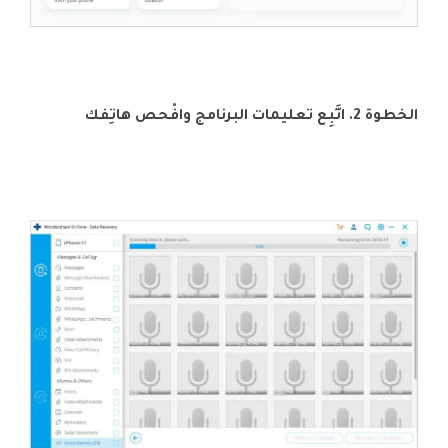
الخطوة 2. اتَّبِع تعليمات البرنامج وافْحص هاتِفك