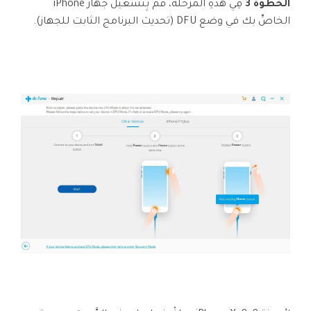
الخطوة 3
فِي هذهِ المَرحلة، قُم بِتشغيل جهاز iPhone
الخاصِّ بك في وضع DFU (تحديث البرنامج الثابت للجهاز).