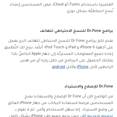
القصيرة باستخدام iTunes أو iCloud، فمن المستحسنِ إِنشاء
نُسخ احتياطيَّة بشكل دوري.
برنامج Dr.Fone للنسخ الاحتياطي للهاتف
نقدم لكم برنامج Dr.Fone للنسخ الاحتياطي للهاتف الذي يعمل
على أجهزة iPhone 6 و iPad و iPod Touch. أيضًا، يتيح لك التَّطبيق
إعادة جميع المعلومات المستردَّة إلى جهاز Apple الخاصِّ بك!
يمكنك الحصول على البرنامج من خلال زيارة أي من هذين
الرابطين:لأجل
iPhone
ولأجل
android
.
Dr.Fone للإصلاح والاسترداد
من الواضح الآن أن Dr.Fone الإصلاح والاستعادة يمنح
المستخدمين فرصة لاستعادة البيانات من جهاز iPhone العالق
في وضع الاسترداد. إنه سهل الاستخدام وآمن. لم لا تقوم بـ
تحميله وتجريبه الآن
حيث يدعم جميع طرز iPhone بشَكل كامِل.