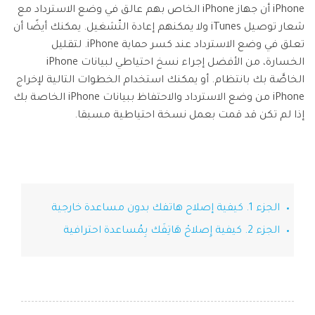
تسجيل الدخول
نقل بيانات الجوال.
iPhone أن جهاز iPhone الخاص بهم عالق في وضع الاسترداد مع
منتجات المخططات والرسومات
Screen Unlock
استكشف
شعار توصيل iTunes ولا يمكنهم إعادة التّشغيل. يمكنك أيضًا أن
مزيد من الحلول
دمج ملفات PDF
Repairit
إزالة أنواع مختلفة من شاشات القفل للجوال
قوالب واجهة المستخدم وتجربة المستخدم
استعادة الفيديوهات التالفة.
تعلق في وضع الاسترداد عند كسر حماية iPhone. لتقليل
الإبداع الرقمي
Android
iOS
محول PDF
الخسارة، من الأفضل إجراء نسخ احتياطي لبيانات iPhone
تعرّف على المزيد
قوالب الرسم التخطيطي
الفيديوهات
مشاهدة جميع المنتجات
Data Recovery
الخاصَّة بك بانتظام. أو يمكنك استخدام الخطوات التالية لإخراج
قوالب PDF
استعادة بيانات الهاتف المحذوفة أو المفقودة
iPhone من وضع الاسترداد والاحتفاظ ببيانات iPhone الخاصة بك
الصور
Android
iOS
إذا لم تكن قد قمت بعمل نسخة احتياطية مسبقا.
استكشف
مركز الإبداع
WhatsApp Transfer
منتجات إدارة البيانات
نقل بيانات WhatsApp ونسخها احتياطيًا واستعادتها
iOS & Android
استعادة الصور
الجزء 1. كيفية إصلاح هاتفك بدون مساعدة خارجية
إصلاح الفيديوهات
System Repair
الجزء 2. كيفية إِصلاحْ هَاتِفَك بِمُساعدة احترافية
إصلاح مشاكل نظام الهاتف بنقرة واحدة
نقل WhatsApp
Android
iOS
تحديث iOS
Data Eraser
حذف البيانات نهائيًا وحماية الخصوصية
تعقب الموقع
Android
iOS