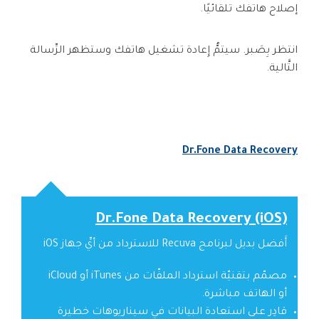
إصلاح هاتفك تلقائيًا.
انتظر بِصَبر. سيتمُّ إِعادة تشغيل هاتفك وستظهر الرِّسالة
التَّالية.
Dr.Fone Data Recovery
Dr.Fone Data Recovery (iOS)
أَفضل بديل لبرنامج Recuva للاسترداد من أيِّ جهاز iOS
مصمّم بتقنيّة استرداد الملفّات من iTunes أو iCloud
أو الهاتف مباشرة.
قادِر على استعادة البيانات في سيناريوهات خطيرة