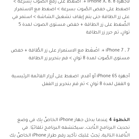
لأجهزة iPhone X، 8، 8 +: اضْغط على رفع الصَّوت بِسرعة >
اضغط على خفض الصّوت بسرعة > اضغط مع الاستمرار
على زر الطاقة حتى يتم إيقاف تشغيل الشاشة > استمر في
الضَّغط على زر الطاقة + خفض مستوى الصوت لمدة 5
ثوانٍ، ثم حرر زر الطاقة
iPhone 7 ، 7 +: اضْغَط مع الاستمرار على زر الطَّاقة + خفض
مستوى الصَّوت لمدة 8 ثوانٍ > قم بتحرير زر الطاقة
أجهزة iPhone 6S أو أقدم: اضغط على أزرار القائمة الرئيسية
و القفل لمدة 8 ثوانٍ > ثم قم بتحرير زر القفل
الخطوة 4
عِندما يدخل جهاز iPhone الخاصِّ بِك في وضع
تحديث البرنامج الثّابت، سيكتشفه البرنامج تلقائيًا. في
النَّافذة التالية، يَجبُ عَليك تأكيد رقم طراز iPhone الخاصِّ بك