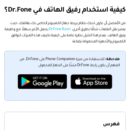
تسجيل الدخول
MobileTrans
منتجات حلول PDF
Screen Unlock
منتجات المخططات والرسومات
نقل بيانات الجوال.
كيفية استخدام رفيق الهاتف في Dr.Fone؟
مزيد من الحلول
إزالة أنواع مختلفة من شاشات القفل للجوال
استكشف
دمج ملفات PDF
Repairit
قوالب واجهة المستخدم وتجربة المستخدم
Android
iOS
من الأفضل أن يكون لديك نظام يربط جهاز الكمبيوتر الخاص بك بهاتفك. حيث
استعادة الفيديوهات التالفة.
الإبداع الرقمي
يعتبر نقل الملفات شاقًا بطرق أخرى،
Dr.Fone Basic
يجعل الأمر سهلاً مع وظيفة
تعرّف على المزيد
محول PDF
قوالب الرسم التخطيطي
Data Recovery
رفيق الهاتف. يقدم هذا الدليل نظرة عامة على كيفية تكييف هذه الميزات لتوافق
مشاهدة جميع المنتجات
الفيديوهات
الكمبيوتر والأجهزة المحمولة بكفاءة.
استعادة بيانات الهاتف المحذوفة أو المفقودة
قوالب PDF
Android
iOS
الصور
استكشف
ملاحظة:
للاستفادة من ميزة Phone Companion على Dr.Fone، من
WhatsApp Transfer
المهم أن يكون رابط Dr.Fone مثبتًا على الجهاز المحمول.
مركز الإبداع
نقل بيانات WhatsApp ونسخها احتياطيًا واستعادتها
منتجات إدارة البيانات
iOS & Android
استعادة الصور
System Repair
إصلاح الفيديوهات
إصلاح مشاكل نظام الهاتف بنقرة واحدة
Android
iOS
نقل WhatsApp
Data Eraser
تحديث iOS
فهرس
حذف البيانات نهائيًا وحماية الخصوصية