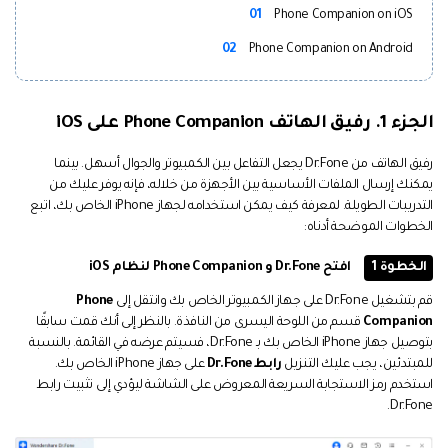
01
Phone Companion on iOS
Android
iOS
تعقب الموقع
02
Phone Companion on Android
Phone Transfer
نقل بيانات الهاتف من جهاز إلى آخر
iOS & Android
الجزء 1. رفيق الهاتف Phone Companion على iOS
رفيق الهاتف من Dr.Fone يجعل التفاعل بين الكمبيوتر والجوال أسهل. بينما
عرض مجموعة الأدوات الكاملة
يمكنك إرسال الملفات الأساسية بين الأجهزة من خلاله، فإنه يوفر عليك من
التدريبات الطويلة. لمعرفة كيف يمكن استخدامه لجهاز iPhone الخاص بك، اتبع
الخطوات الموضحة أدناه:
الخطوة 1
افتح Dr.Fone و Phone Companion لنظام iOS
قم بتشغيل Dr.Fone على جهاز الكمبيوتر الخاص بك وانتقل إلى
Phone
Companion
قسم من اللوحة اليسرى من النافذة. بالنظر إلى أنك قمت سابقًا
بتوصيل جهاز iPhone الخاص بك بـ Dr.Fone، فسيتم عرضه في القائمة. بالنسبة
للمبتدئين، يجب عليك التنزيل
رابط Dr.Fone
على جهاز iPhone الخاص بك.
استخدم رمز الاستجابة السريعة المعروض على الشاشة ليؤدي إلى تثبيت رابط
Dr.Fone.