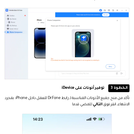
الخطوة 3
توفير أذونات على iDevice
تأكد من منح جميع الأذونات المناسبة لـ رابط Dr.Fone للعمل داخل iPhone. بمجرد
الانتهاء، انقر فوق
التالي
للمضي قدما