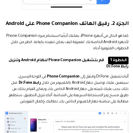
الجزء 2. رفيق الهاتف Phone Companion على Android
كما هو الحال في أجهزة iPhone، يمكنك أيضًا استخدام ميزة Phone Companion
لأجهزة Android الخاصة بك. لمعرفة كيف يمكن تنفيذه بكفاءة، انظر من خلال
الخطوات المتوفرة أدناه:
الخطوة 1
قم بتشغيل Phone Companion لنظام Android وتنزيل
رابط Dr.Fone
أثناء تشغيل Dr.Fone وانتقل إلى
Phone Companion
في اللوحة اليسرى،
سيتعين عليك توصيل جهاز Android بالكمبيوتر من خلال
رابط Dr.Fone
. قبل
ذلك، يجب عليك تثبيته على جهاز Android الخاص بك، ويمكن القيام بذلك عن
طريق مسح رمز الاستجابة السريعة على الشاشة. أثناء تنزيل التطبيق، ستظهر
مطالبة على شاشة جهاز الكمبيوتر الخاص بك، تطالبك بإكمال التفويض.